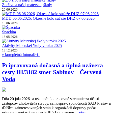
Zo života našej materskej školy
26.06.2026
MDD 06.06.2026, Okresné kolo súťaže DHZ 07.06.2026
13.06.2026
Špacírka
18.05.2026
Aktivity Materskej školy v roku 2025
13.12.2025
» kompletná fotogaléria
Pripravovaná dočasná a úplná uzávera
cesty III/3182 smer Sabinov – Červená
Voda
Dňa 20.júla 2026 sa uskutočnilo pracovné stretnutie za účasti
zástupcov zhotoviteľa stavby, samospráv, spoločnosti SAD Prešov a
ďalších zainteresovaných strán k organizácii dopravy počas
pripravovanej uzávery cesty III/3182 v smere ...
viac ...