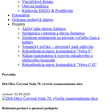
Viacúčelové ihrisko
Obecná knižnica
Klubovňa DHZO & Posilňovňa
Fotogalérie
Ochrana osobných údajov
Projekty
Akčný plán okresu Sabinov
Spolupráca s mestom a obcou Sieniawa
Zlepšenie podmienok na trávenie voľného času a
kultúry
Tematický poľsko – slovenský park oddychu
Rekonštrukcia miest. komunikácii "Vetva F"
Nákup malotraktora k rozvoju odpadového a
obehového hospodár
Rekonštrukcia miest. komunikácii "Vetva C,D"
Pozvánky
Deň Obce Červená Voda 70. výročie osamostatnenia obce
vložené: 02.08.2026
Reklamní partneri a sponzori podujatia