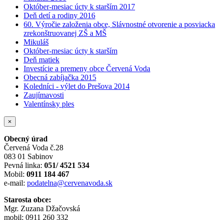
Október-mesiac úcty k starším 2017
Deň detí a rodiny 2016
60. Výročie založenia obce, Slávnostné otvorenie a posviacka
zrekonštruovanej ZŠ a MŠ
Mikuláš
Október-mesiac úcty k starším
Deň matiek
Investície a premeny obce Červená Voda
Obecná zabíjačka 2015
Koledníci - výlet do Prešova 2014
Zaujímavosti
Valentínsky ples
×
Obecný úrad
Červená Voda č.28
083 01 Sabinov
Pevná linka:
051/ 4521 534
Mobil:
0911 184 467
e-mail:
podatelna@cervenavoda.sk
Starosta obce:
Mgr. Zuzana Džačovská
mobil: 0911 260 332