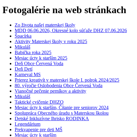
Fotogalérie na web stránkach
Zo života našej materskej školy
MDD 06.06.2026, Okresné kolo súťaže DHZ 07.06.2026
Špacírka
Aktivity Materskej školy v roku 2025
Mikuláš
Babička roka 2025
Mesiac úcty k starším 2025
Deň Obce Červená Voda
Deň Detí
Karneval MS
Prierez kreativít v materskej škole I. polrok 2024/2025
80. výročie Oslobodenia Obce Červená Voda
Vianočné pečenie perníkov a aktivity
Mikuláš
Taktické cvičenie DHZO
Mesiac úcty k starším, Čítanie pre seniorov 2024
Spolupráca Obecného úradu s Materskou školou
Detské Inkluzívne Ihrisko RODINKA
Legendárium
Prekvapenie pre deti MŠ
Mesiac úcty k starším