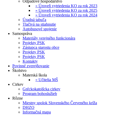
Odpadové hospodárstvo
» Úroveň vytriedenia KO za rok 2023
» Úroveň vytriedenia KO za rok 2025
» Úroveň vytriedenia KO za rok 2024
Úradná tabuľa
Tlačivá na stiahnutie
Autobusové spojenie
Samospráva
Materiály verejného funkcionára
Projekty PSK
Zástupca starostu obce
Projekty PSK
Projekty PSK
Kontakty
Povinné zverejňovanie
Školstvo
Materská škola
» Učitelia MŠ
Cirkev
Gréckokatolícka cirkev
Program bohoslužieb
Rôzne
Miestny spolok Slovenského Červeného kríža
DHZO
Informačná mapa