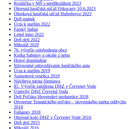
Rozlúčka v MŠ s predškolákmi 2023
Okresná hasičská súťaž Orkucany 10.6.2023
Okrsková hasičská súťaž Hubošovce 2023
Deň matiek
Úcta k starším 2022
Farský futbal
Letné kino 2022
Deň detí 2022
Mikuláš 2020
76. výročie oslobodenia obce
Kniha Sabinov a okolie z neba
Hravé dopoludnie
Slávnostné odovzdávanie hasičského auta
Úcta k starším 2019
Augustová veselica 2019
Návšteva mesta Sieniawa
85. Výročie založenia DHZ v Červenej Vode
Úspechy DHZ Červená Voda
Deň Poľsko-Slovenskej spolupráce 2018
Otvorenie Tematického poľsko – slovenského parku oddychu
2018
Fašiangy 2018
Okresné kolo DHZ v Červenej Vode 2016
Deň detí 2015
Mikuláš 2016