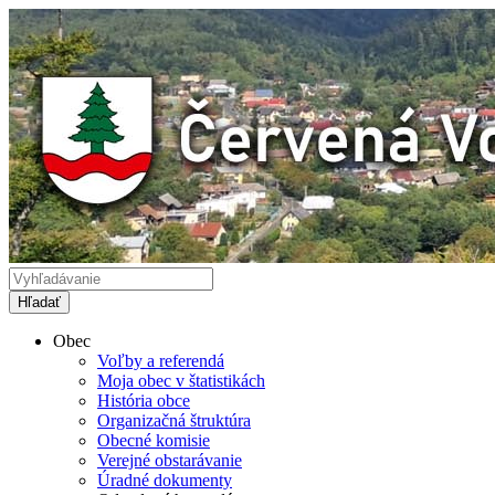
Obec
Voľby a referendá
Moja obec v štatistikách
História obce
Organizačná štruktúra
Obecné komisie
Verejné obstarávanie
Úradné dokumenty