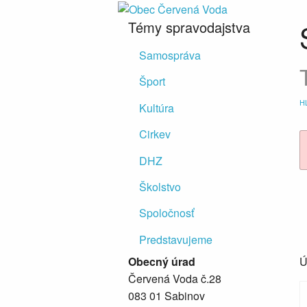
Témy spravodajstva
Samospráva
Šport
H
Kultúra
Cirkev
DHZ
Školstvo
Spoločnosť
Predstavujeme
Obecný úrad
Ú
Červená Voda č.28
083 01 Sabinov