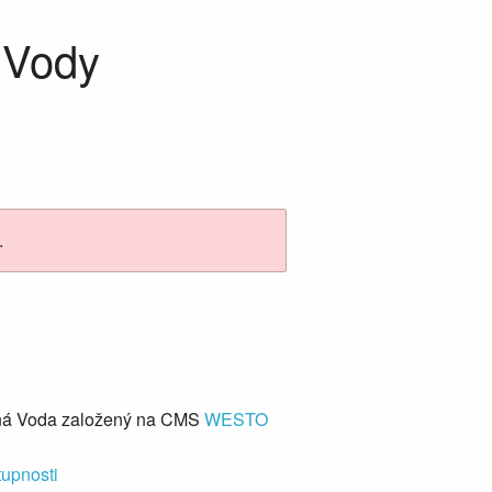
 Vody
.
ná Voda založený na CMS
WESTO
tupnosti